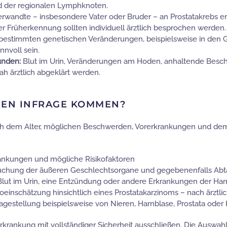
d der regionalen Lymphknoten.
wandte – insbesondere Vater oder Bruder – an Prostatakrebs erk
 Früherkennung sollten individuell ärztlich besprochen werden.
bestimmten genetischen Veränderungen, beispielsweise in den
nnvoll sein.
unden:
Blut im Urin, Veränderungen am Hoden, anhaltende Besc
ah ärztlich abgeklärt werden.
EN INFRAGE KOMMEN?
ch dem Alter, möglichen Beschwerden, Vorerkrankungen und dem pe
nkungen und mögliche Risikofaktoren
uchung der äußeren Geschlechtsorgane und gegebenenfalls Abta
 Blut im Urin, eine Entzündung oder andere Erkrankungen der H
oeinschätzung hinsichtlich eines Prostatakarzinoms – nach ärztl
agestellung beispielsweise von Nieren, Harnblase, Prostata ode
rkrankung mit vollständiger Sicherheit ausschließen. Die Auswa