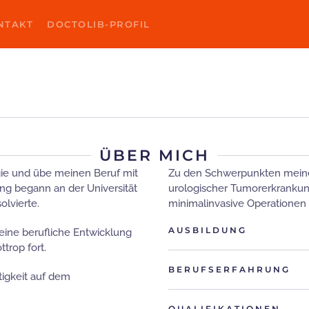
NTAKT
DOCTOLIB-PROFIL
DR. MIRKO MÜLLER
ÜBER MICH
ogie und übe meinen Beruf mit
Zu den Schwerpunkten meiner
ng begann an der Universität
urologischer Tumorerkrankun
olvierte.
minimalinvasive Operationen
AUSBILDUNG
eine berufliche Entwicklung
trop fort.
BERUFSERFAHRUNG
tigkeit auf dem
QUALIFIKATIONEN