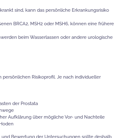
rankt sind, kann das persönliche Erkrankungsrisiko
 Genen BRCA2, MSH2 oder MSH6, können eine frühere
hwerden beim Wasserlassen oder andere urologische
rsönlichen Risikoprofil. Je nach individueller
sten der Prostata
arnwege
icher Aufklärung über mögliche Vor- und Nachteile
r Hoden
hl und Bewertung der Untersuchungen sollte deshalb