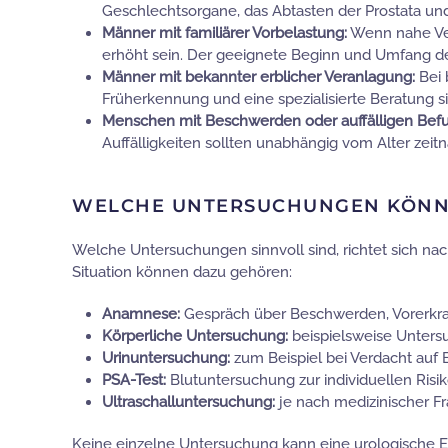
Geschlechtsorgane, das Abtasten der Prostata un
Männer mit familiärer Vorbelastung:
Wenn nahe Ver
erhöht sein. Der geeignete Beginn und Umfang der
Männer mit bekannter erblicher Veranlagung:
Bei 
Früherkennung und eine spezialisierte Beratung si
Menschen mit Beschwerden oder auffälligen Bef
Auffälligkeiten sollten unabhängig vom Alter zeitn
WELCHE UNTERSUCHUNGEN KÖNN
Welche Untersuchungen sinnvoll sind, richtet sich na
Situation können dazu gehören:
Anamnese:
Gespräch über Beschwerden, Vorerkra
Körperliche Untersuchung:
beispielsweise Unters
Urinuntersuchung:
zum Beispiel bei Verdacht auf
PSA-Test:
Blutuntersuchung zur individuellen Risik
Ultraschalluntersuchung:
je nach medizinischer Fr
Keine einzelne Untersuchung kann eine urologische E